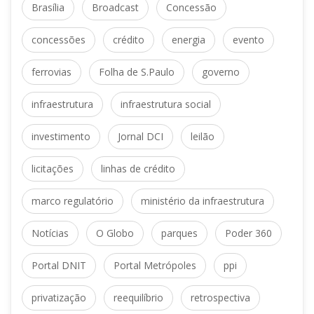
 
 
Brasília
Broadcast
Concessão
 
 
 
concessõe
crédito
energia
evento
 
 
ferrovia
Folha de S.Paulo
governo
 
infraestrutura
infraestrutura social
 
 
investimento
Jornal DCI
leilão
 
licitaçõe
linhas de crédito
 
marco regulatório
ministério da infraestrutura
 
 
 
Notícia
O Globo
parque
Poder 360
 
 
Portal DNIT
Portal Metrópole
ppi
 
 
privatização
reequilíbrio
retrospectiva