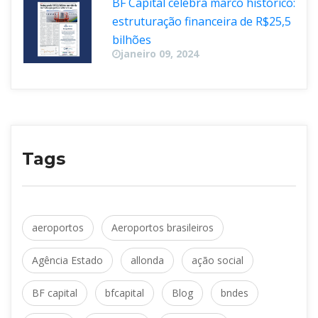
BF Capital celebra marco histórico: 
estruturação financeira de R$25,5 
bilhõe
janeiro 09, 2024
Tag
 
aeroporto
Aeroportos brasileiro
 
 
Agência Estado
allonda
ação social
 
 
 
BF capital
bfcapital
Blog
bnde