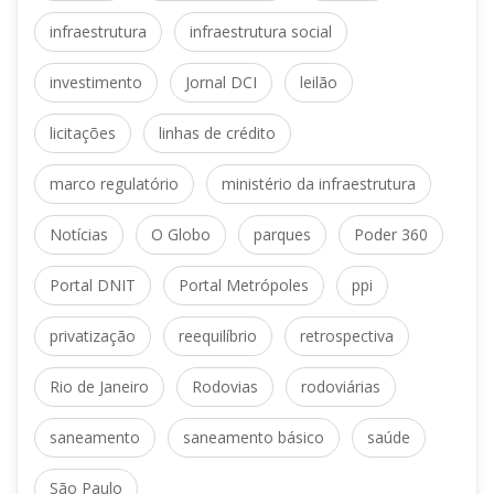
 
infraestrutura
infraestrutura social
 
 
investimento
Jornal DCI
leilão
 
licitaçõe
linhas de crédito
 
marco regulatório
ministério da infraestrutura
 
 
 
Notícia
O Globo
parque
Poder 360
 
 
Portal DNIT
Portal Metrópole
ppi
 
 
privatização
reequilíbrio
retrospectiva
 
 
Rio de Janeiro
Rodovia
rodoviária
 
 
aneamento
aneamento básico
aúde
São Paulo