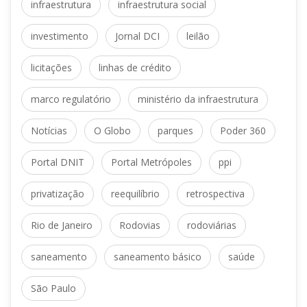
 
infraestrutura
infraestrutura social
 
 
investimento
Jornal DCI
leilão
 
licitaçõe
linhas de crédito
 
marco regulatório
ministério da infraestrutura
 
 
 
Notícia
O Globo
parque
Poder 360
 
 
Portal DNIT
Portal Metrópole
ppi
 
 
privatização
reequilíbrio
retrospectiva
 
 
Rio de Janeiro
Rodovia
rodoviária
 
 
aneamento
aneamento básico
aúde
São Paulo