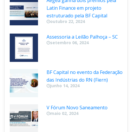
Aegea ganha dois prêmios pela 
Latin Finance em projeto 
estruturado pela BF Capital
outubro 22, 2024
Assessoria a Leilão Palhoça – SC
etembro 06, 2024
BF Capital no evento da Federação 
das Indústrias do RN (Fiern)
junho 14, 2024
V Fórum Novo Saneamento
maio 02, 2024