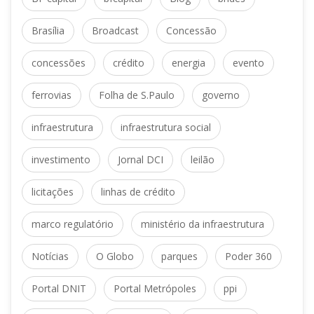
 
 
Brasília
Broadcast
Concessão
 
 
 
concessõe
crédito
energia
evento
 
 
ferrovia
Folha de S.Paulo
governo
 
infraestrutura
infraestrutura social
 
 
investimento
Jornal DCI
leilão
 
licitaçõe
linhas de crédito
 
marco regulatório
ministério da infraestrutura
 
 
 
Notícia
O Globo
parque
Poder 360
 
 
Portal DNIT
Portal Metrópole
ppi