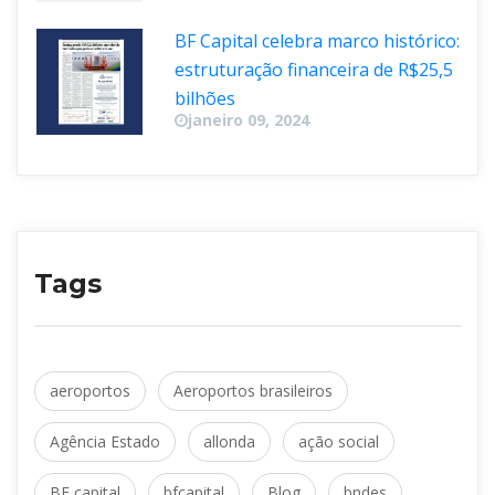
BF Capital celebra marco histórico: 
estruturação financeira de R$25,5 
bilhõe
janeiro 09, 2024
Tag
 
aeroporto
Aeroportos brasileiro
 
 
Agência Estado
allonda
ação social
 
 
 
BF capital
bfcapital
Blog
bnde