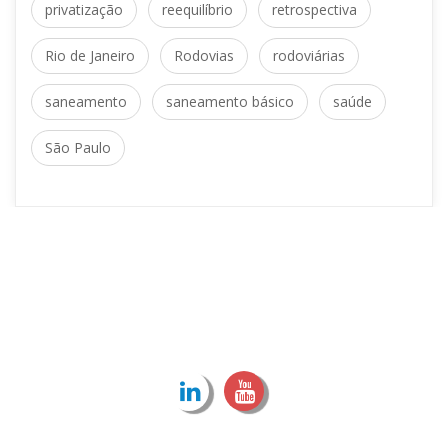
 
 
privatização
reequilíbrio
retrospectiva
 
 
Rio de Janeiro
Rodovia
rodoviária
 
 
aneamento
aneamento básico
aúde
São Paulo
T + 55 11 3737.8800 | 
CONTATO@BFCAPITAL.COM.BR
 Avenida Brigadeiro Faria Lima, 3311, Cj 132, Itaim 
Bibi – São Paulo/SP. CEP: 04538-133