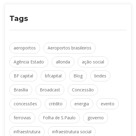
Tag
 
aeroporto
Aeroportos brasileiro
 
 
Agência Estado
allonda
ação social
 
 
 
BF capital
bfcapital
Blog
bnde
 
 
Brasília
Broadcast
Concessão
 
 
 
concessõe
crédito
energia
evento
 
 
ferrovia
Folha de S.Paulo
governo
 
infraestrutura
infraestrutura social