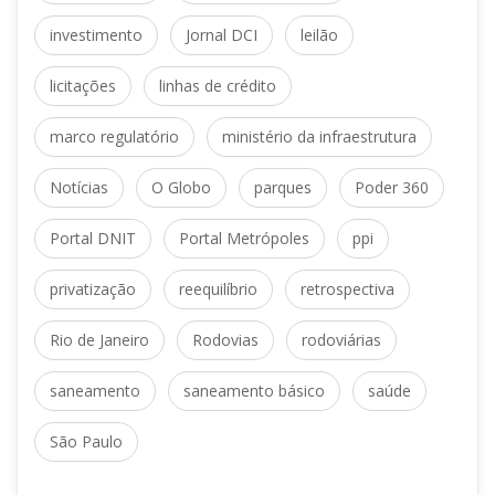
 
 
investimento
Jornal DCI
leilão
 
licitaçõe
linhas de crédito
 
marco regulatório
ministério da infraestrutura
 
 
 
Notícia
O Globo
parque
Poder 360
 
 
Portal DNIT
Portal Metrópole
ppi
 
 
privatização
reequilíbrio
retrospectiva
 
 
Rio de Janeiro
Rodovia
rodoviária
 
 
aneamento
aneamento básico
aúde
São Paulo