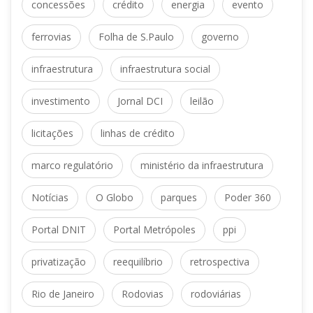
 
 
 
concessõe
crédito
energia
evento
 
 
ferrovia
Folha de S.Paulo
governo
 
infraestrutura
infraestrutura social
 
 
investimento
Jornal DCI
leilão
 
licitaçõe
linhas de crédito
 
marco regulatório
ministério da infraestrutura
 
 
 
Notícia
O Globo
parque
Poder 360
 
 
Portal DNIT
Portal Metrópole
ppi
 
 
privatização
reequilíbrio
retrospectiva
 
 
Rio de Janeiro
Rodovia
rodoviária