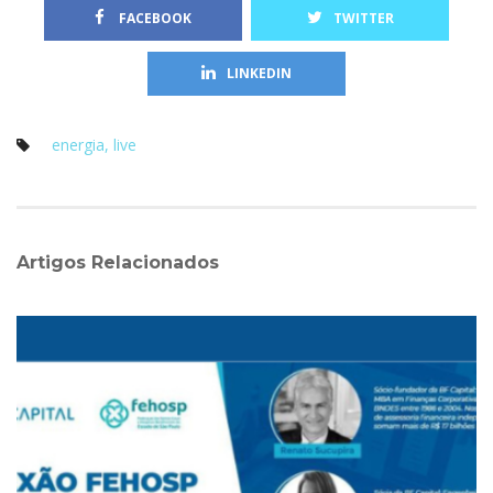
 FACEBOOK
TWITTER
LINKEDIN
energia
, 
live
Artigos Relacionado