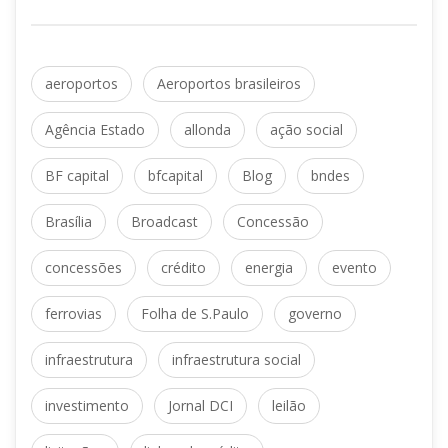
 
aeroporto
Aeroportos brasileiro
 
 
Agência Estado
allonda
ação social
 
 
 
BF capital
bfcapital
Blog
bnde
 
 
Brasília
Broadcast
Concessão
 
 
 
concessõe
crédito
energia
evento
 
 
ferrovia
Folha de S.Paulo
governo
 
infraestrutura
infraestrutura social
 
 
investimento
Jornal DCI
leilão