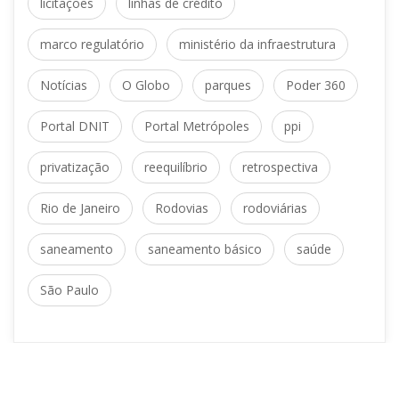
 
licitaçõe
linhas de crédito
 
marco regulatório
ministério da infraestrutura
 
 
 
Notícia
O Globo
parque
Poder 360
 
 
Portal DNIT
Portal Metrópole
ppi
 
 
privatização
reequilíbrio
retrospectiva
 
 
Rio de Janeiro
Rodovia
rodoviária
 
 
aneamento
aneamento básico
aúde
São Paulo
T + 55 11 3737.8800 | 