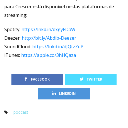
para Crescer está disponível nestas plataformas de 
treaming:
Spotify: 
https://lnkd.in/dxgyFDaW
 Deezer: 
http://bit.ly/Abdib-Deezer
 SoundCloud: 
https://lnkd.in/dJQtzZeP
 iTunes: 
https://apple.co/3hHQaza
 FACEBOOK
TWITTER
LINKEDIN
podcast