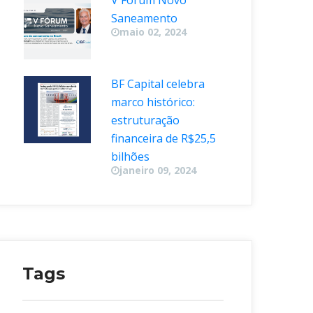
V Fórum Novo 
Saneamento
maio 02, 2024
BF Capital celebra 
marco histórico: 
estruturação 
financeira de R$25,5 
bilhõe
janeiro 09, 2024
Tag