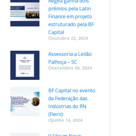
Aegea ganha dois 
prêmios pela Latin 
Finance em projeto 
estruturado pela BF 
Capital
outubro 22, 2024
Assessoria a Leilão 
Palhoça – SC
etembro 06, 2024
BF Capital no evento 
da Federação das 
Indústrias do RN 
(Fiern)
junho 14, 2024