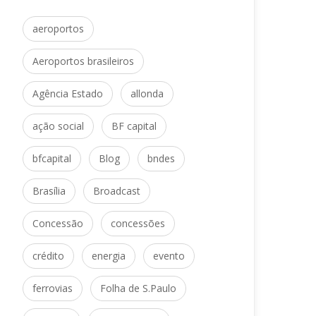
aeroporto
Aeroportos brasileiro
 
Agência Estado
allonda
 
ação social
BF capital
 
 
bfcapital
Blog
bnde
 
Brasília
Broadcast
 
Concessão
concessõe
 
 
crédito
energia
evento
 
ferrovia
Folha de S.Paulo