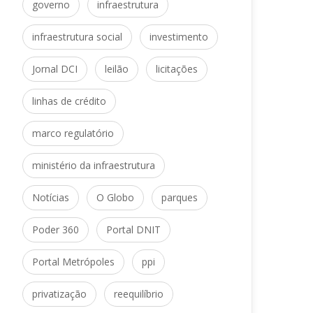
 
governo
infraestrutura
 
infraestrutura social
investimento
 
 
Jornal DCI
leilão
licitaçõe
linhas de crédito
marco regulatório
ministério da infraestrutura
 
 
Notícia
O Globo
parque
 
Poder 360
Portal DNIT
 
Portal Metrópole
ppi
 
privatização
reequilíbrio