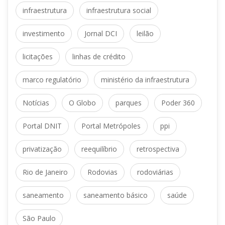
 
infraestrutura
infraestrutura social
 
 
investimento
Jornal DCI
leilão
 
licitaçõe
linhas de crédito
 
marco regulatório
ministério da infraestrutura
 
 
 
Notícia
O Globo
parque
Poder 360
 
 
Portal DNIT
Portal Metrópole
ppi
 
 
privatização
reequilíbrio
retrospectiva
 
 
Rio de Janeiro
Rodovia
rodoviária
 
 
aneamento
aneamento básico
aúde
São Paulo