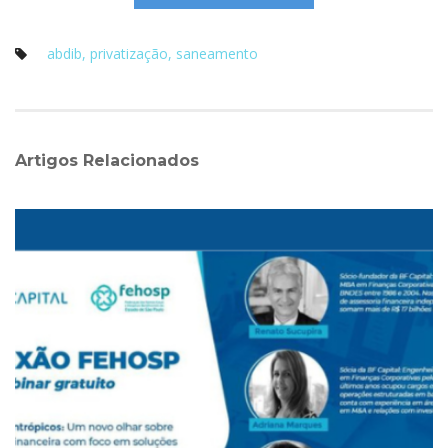
abdib
, 
privatização
, 
aneamento
Artigos Relacionado