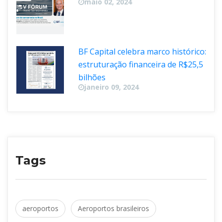
 Avenida Brigadeiro Faria Lima, 3311, Cj 132, Itaim 
Bibi – São Paulo/SP. CEP: 04538-133