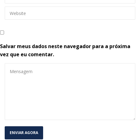
V Fórum Novo Saneamento
maio 02, 2024
BF Capital celebra marco histórico: 
estruturação financeira de R$25,5 
bilhõe
janeiro 09, 2024
Tag