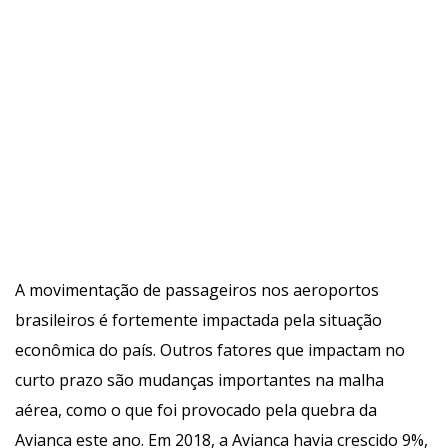
da Infraero. Não contempla os aeroportos de 
administração regional (estaduais ou municipais), 
mesmo quando concedidos, nem os particulare
 FACEBOOK
TWITTER
LINKEDIN
aeroporto
, 
Aeroportos brasileiro
, 
concessõe
, 
Movimentação em aeroporto
, 
Viracopo
Artigos Relacionado