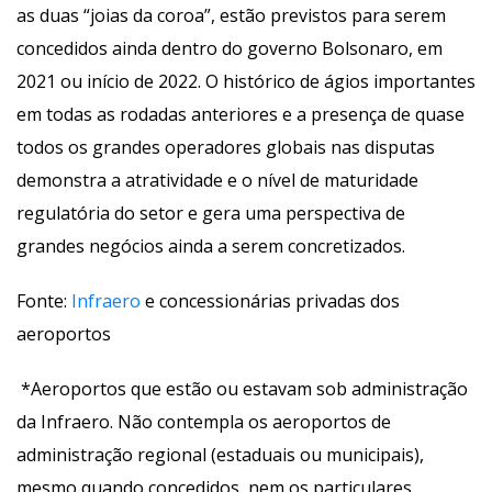
outubro 22, 2024
0 
Aegea ganha dois prêmios pela Latin Finance em 
projeto estruturado pela BF Capital