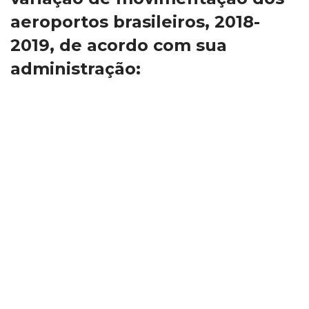
aeroportos brasileiros, 2018-
2019, de acordo com sua 
administração: 
 
Abaixo, demonstrativo das 
movimentações de passageiros 
em 2019 comparativamente com 
2018. Não estão incluídos aqui 
os aeroportos regionais.