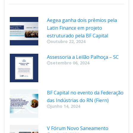
 
marco regulatório
ministério da infraestrutura
 
 
 
Notícia
O Globo
parque
Poder 360
 
 
Portal DNIT
Portal Metrópole
ppi
 
 
privatização
reequilíbrio
retrospectiva
 
 
Rio de Janeiro
Rodovia
rodoviária
 
 
aneamento
aneamento básico
aúde
São Paulo
T + 55 11 3737.8800 | 
CONTATO@BFCAPITAL.COM.BR