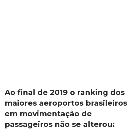
aeroportos já estão com os estudos de viabilidade 
concluídos e a licitação está prevista para ocorrer no 
egundo semestre deste ano. Os demais, entre os quais 
as duas “joias da coroa”, estão previstos para serem 
concedidos ainda dentro do governo Bolsonaro, em 
2021 ou início de 2022. O histórico de ágios importantes 
em todas as rodadas anteriores e a presença de quase 
todos os grandes operadores globais nas disputas 
demonstra a atratividade e o nível de maturidade 
regulatória do setor e gera uma perspectiva de 
grandes negócios ainda a serem concretizados. 
Fonte: 
Infraero
 e concessionárias privadas dos 
aeroporto
 *Aeroportos que estão ou estavam sob administração 