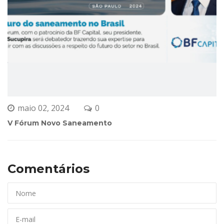
Artigos Recente
Aegea ganha dois prêmios pela 
Latin Finance em projeto 
estruturado pela BF Capital
outubro 22, 2024
Assessoria a Leilão Palhoça – SC
etembro 06, 2024
BF Capital no evento da Federação 
das Indústrias do RN (Fiern)
junho 14, 2024