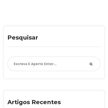
 
aeroporto
Aeroportos brasileiro
 
 
Agência Estado
allonda
ação social
 
 
 
BF capital
bfcapital
Blog
bnde
 
 
Brasília
Broadcast
Concessão
 
 
 
concessõe
crédito
energia
evento
 
 
ferrovia
Folha de S.Paulo
governo
 
infraestrutura
infraestrutura social
 
 
investimento
Jornal DCI
leilão
 
licitaçõe
linhas de crédito